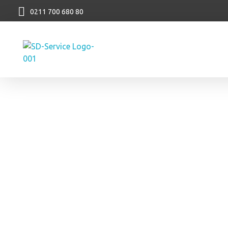
0211 700 680 80
SD Service GmbH
Reinigungsservice aus Düsseldorf
Home
Referenzen
Gartenlandschaftsbau
Unser
Gartenlandschaf
Projekte