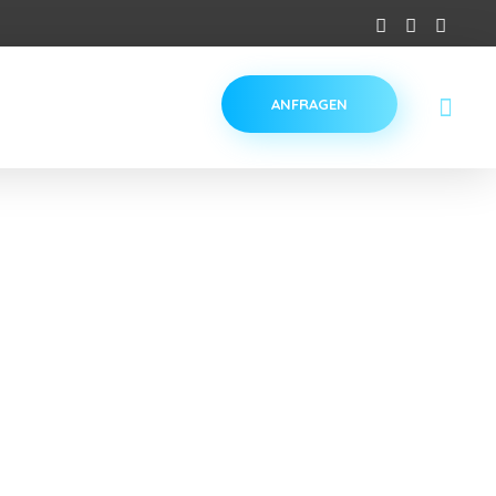
ANFRAGEN
eit gefächert. Wir von den SD- Service GmbH bedienen
ne zu unterstützen, bei Gebäudediensten brauchen. Das
ompetenten Team sowie der Vielfalt unserer
o arbeiten wir neben größeren Einkaufszentren,
 Anwaltskanzleien, Büros und sogar in privaten Haushalten.